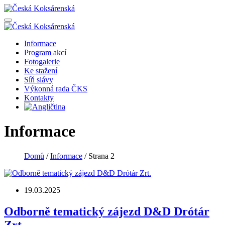
Informace
Program akcí
Fotogalerie
Ke stažení
Síň slávy
Výkonná rada ČKS
Kontakty
Informace
Domů
/
Informace
/
Strana 2
19.03.2025
Odborně tematický zájezd D&D Drótár
Zrt.