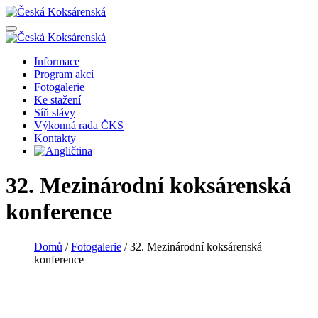
Informace
Program akcí
Fotogalerie
Ke stažení
Síň slávy
Výkonná rada ČKS
Kontakty
32. Mezinárodní koksárenská
konference
Domů
/
Fotogalerie
/
32. Mezinárodní koksárenská
konference